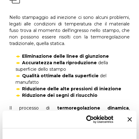
Nello stampaggio ad iniezione ci sono alcuni problemi,
legati alle condizioni di temperatura che il materiale
fuso trova al momento dell'ingresso nello stampo, che
non possono essere risolti con la termoregolazione
tradizionale, quella statica.
Eliminazione delle linee di giunzione
Accuratezza nella riproduzione
della
superficie dello stampo
Qualità ottimale della superficie
del
manufatto
Riduzione delle alte pressioni di iniezione
Riduzione dei segni di risucchio
Il processo di
termoregolazione dinamica
,
comunemente chiamato
Heat & Cool
nasce per
rispondere queste esigenze: la
temperatura "alta"
durante la
fase di iniezione
, consente al materiale
fuso di distribuirsi in modo ideale nello stampo, e di