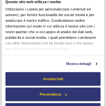
riprodurre fedelmente la superficie; durante la
fase di
Questo sito web utilizza i cookie
raffreddamento
(e mantenimento) la temperatura
Utilizziamo i cookie per personalizzare contenuti ed
"fredda"
crea condizioni tali da raffreddare e
annunci, per fornire funzionalità dei social media e per
solidificare il materiale in modo che
l'estrazione
del
analizzare il nostro traffico. Condividiamo inoltre
pezzo possa avvenire correttamente. Tutto ciò con
tempi ciclo che conenstano una produttività
informazioni sul modo in cui utilizza il nostro sito con i
ragionevole.
nostri partner che si occupano di analisi dei dati web,
pubblicità e social media, i quali potrebbero combinarle
In questo scenario la tecnologia
Vario-5
di
HB-Therm
con altre informazioni che ha fornito loro o che hanno
utilizza
2 unità di termoregolazione ad acqua
, una
raccolto dal suo utilizzo dei loro servizi.
che lavora alla temperatura "alta", l’altra a
quella "bassa", ed un'
unità di commutazione
(switching unit) che con un sistema di valvole
Mostra dettagli
attiva l'alternanza dei flussi all'interno del circuito di
termoregolazione. Il processo è gestito dal
software
che può lavorare sia in modalità automatica e
Accetta tutti
indipendente grazie ai
wizard
che gudano passo passo
nell'impostazione del processo, sia in modalità
controllata dal quadro della pressa (se dotata del
Personalizza
relativo pacchetto software). Le unità di
termoregolazione sono unità assolutamente
standard e possono quindi essere utilizzate