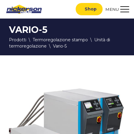
Shop
MENU
VARIO-5
Prodotti
\
Termoregolazione stampo
\
Unità di
termoregolazione
\
Vario-5